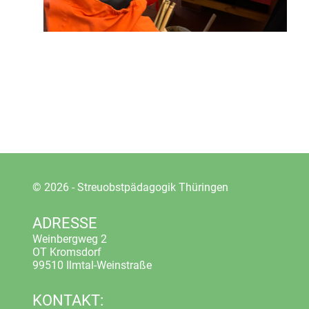
© 2026 - Streuobstpädagogik Thüringen
ADRESSE
Weinbergweg 2
OT Kromsdorf
99510 Ilmtal-Weinstraße
KONTAKT: